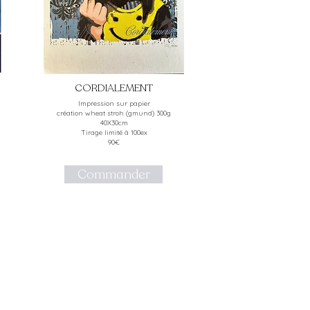
CORDIALEMENT
Impression sur papier
création wheat stroh (gmund) 300g
40X30cm
Tirage limité à 100ex
90€
Commander