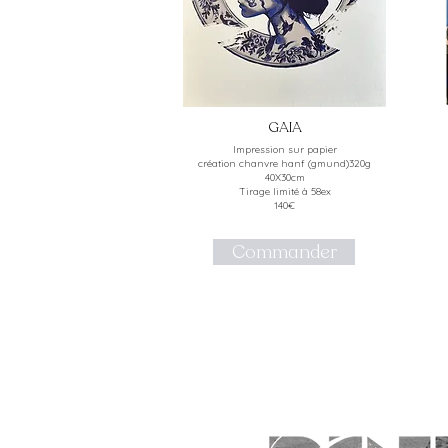
GAIA
Impression sur papier
création chanvre hanf (gmund)320g
40X30cm
Tirage limité à 58ex
140€
Commander